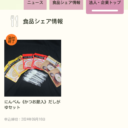
ニュース
食品シェア情報
法人・企業トップ
食品シェア情報
受付
終了
にんべん《かつお節入》だしが
ゆセット
申込締切：2024年09月16日