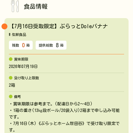
食品情報
【7月16日受取限定】ぷらっとDoleバナナ
生鮮食品
0
8
残数
箱
提供総数
箱
賞味期限
2026年07月19日
受け取り上限数
2箱
備考
・賞味期限は参考まで。(配達日から2～4日)
・1箱の重さ(13㎏段ボール/20袋入り)2箱まで申し込み可能
です。
・7月16日(木)《ぷらっとホーム世田谷》で受け取り限定で
す。