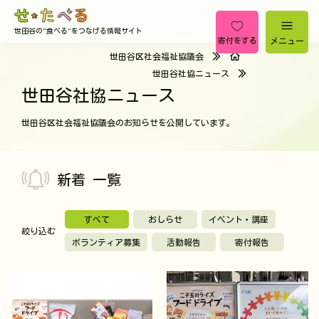
世田谷の"食べる"をつなげる情報サイト
メニュー
寄付をする
世田谷区社会福祉協議会
世田谷社協ニュース
世田谷社協ニュース
世田谷区社会福祉協議会のお知らせを公開しています。
新着 一覧
すべて
おしらせ
イベント・講座
絞り込む
ボランティア募集
活動報告
寄付報告